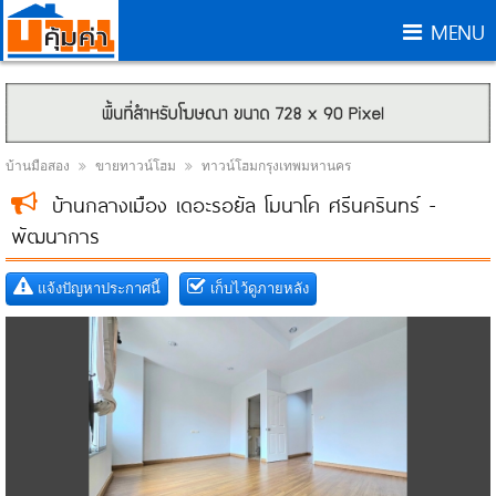
MENU
บ้านมือสอง
ขายทาวน์โฮม
ทาวน์โฮมกรุงเทพมหานคร
บ้านกลางเมือง เดอะรอยัล โมนาโค ศรีนครินทร์ -
พัฒนาการ
แจ้งปัญหาประกาศนี้
เก็บไว้ดูภายหลัง