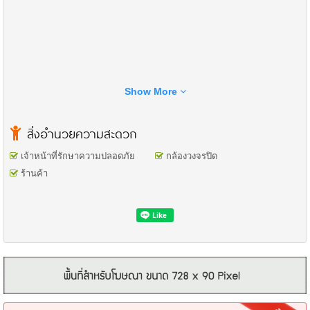
Show More
สิ่งอำนวยความสะดวก
เจ้าหน้าที่รักษาความปลอดภัย
กล้องวงจรปิด
ร้านค้า
3 ห้องนอน 4 ห้องน้ำ
2 ห้องนั่งเล่น 2 ที่จอดรถ
1 ห้องครัว 1 ระเบียง 1 ลานซักล้าง
พร้อมแท็งค์เก็บน้ำขนาด 2,000 ลิตร
...
ได้พื้นที่บ้าน 24 ตร.ว
กับพื้นที่ใช้สอย 180 ตร.ม
หน้ากว้าง 6 เมตร ลึก 10 เมตร
…