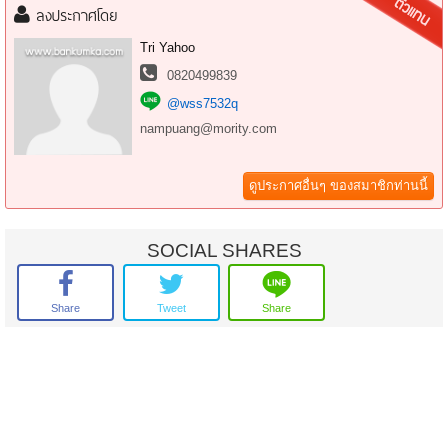
เพียง 5.9 ล้าน
ลงประกาศโดย
ค่าโอน คนล่ะครึ่ง
...
Tri Yahoo
1 Km จาก ศรีนุช
0820499839
700 m จาก กลั่นตัน
@wss7532q
ใกล้ สวนหลวง
ตลาดนัดรถไฟ
nampuang@mority.com
พาราไดซ์ พาร์ค
ซีคอนสแควร์
ดูประกาศอื่นๆ ของสมาชิกท่านนี้
โรงพยาบาล สินแพทย์ ศรีนครินทร์
…
สนใจติดต่อ 088-5860830
ID.Line. 0885860830
SOCIAL SHARES
#บ้านกลางเมืองศรีนครินทร์
Share
Tweet
Share