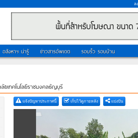
ล
อสังหาฯ น่ารู้
ข่าวสารอัพเดต
รอบรั้ว รอบบ้าน
าลัยเทคโนโลยีราชมงคลธัญบุรี
แจ้งปัญหาประกาศนี้
เก็บไว้ดูภายหลัง
แบ่งปัน