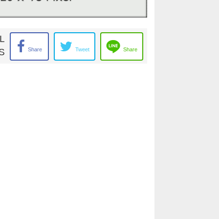
L
Share
Tweet
Share
S
ันธ์ คลอง6 #ขายที่ดินคลองหก #ขายที่ดินเปล่า
องหก #ขายที่ดินเปล่าคลองแอน #ขายที่ดินเปล่าใกล้
เลค พาร์ค คลองหก #ซอยสุทธิพันธ์ 6 #ขายที่ดินใกล้
่ดินเปล่าใกล้พิพิธภัณฑสถานแห่งชาติธรณีวิทยา