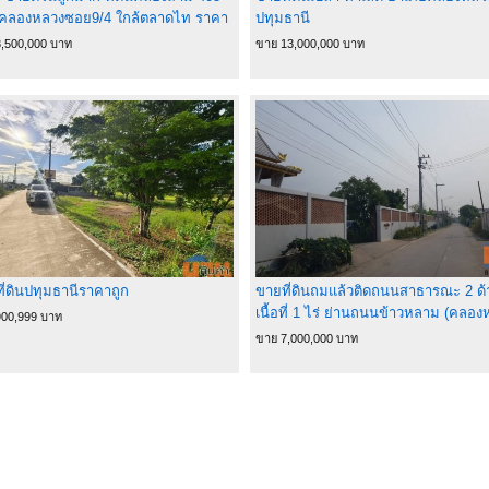
คลองหลวงซอย9/4 ใกล้ตลาดไท ราคา
ปทุมธานี
ษเหลือเพียง 3.5 ล้านเท่านั้น (ลดจาก
,500,000 บาท
ขาย 13,000,000 บาท
้าน)
ี่ดินปทุมธานีราคาถูก
ขายที่ดินถมแล้วติดถนนสาธารณะ 2 ด
เนื้อที่ 1 ไร่ ย่านถนนข้าวหลาม (คลอ
900,999 บาท
- คูคต) ต.คลองสาม อ.คลองหลวง
ขาย 7,000,000 บาท
จ.ปทุมธานี