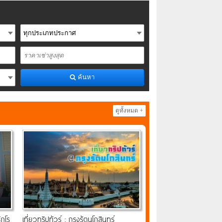
ค้นหา
ดูทั้งหมด +
ักโร
เที่ยวทริปทัวร์ : กรุงรัตนโกสินทร์