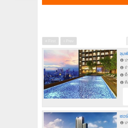
First
Prev
ลุมพ
ปร
จำ
พื
ที
เซอร์
ปร