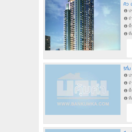
คิว 
ปร
จำ
พื
ที
ริทึ่
ปร
จำ
พื
ที