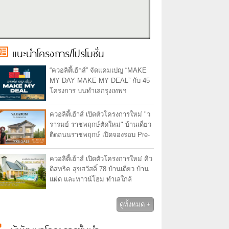
แนะนำโครงการ/โปรโมชั่น
“ควอลิตี้เฮ้าส์” จัดแคมเปญ “MAKE
MY DAY MAKE MY DEAL” กับ 45
โครงการ บนทำเลกรุงเทพฯ
ปริมณฑล ชลบุรี เชียงใหม่
ควอลิตี้เฮ้าส์ เปิดตัวโครงการใหม่ "ว
รารมย์ ราชพฤกษ์ตัดใหม่" บ้านเดี่ยว
ติดถนนราชพฤกษ์ เปิดจองรอบ Pre-
Sale วันที่ 29 - 30 ก.ค. 66 รับ
ส่วนลด 1 แสน
ควอลิตี้เฮ้าส์ เปิดตัวโครงการใหม่ คิว
ดิสทริค สุขสวัสดิ์ 78 บ้านเดี่ยว บ้าน
แฝด และทาวน์โฮม ทำเลใกล้
รถไฟฟ้าในอนาคต
ดูทั้งหมด +