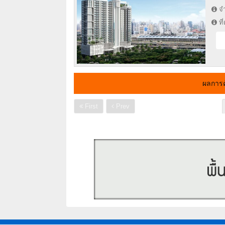
จำ
ที
ผลการ
First
Prev