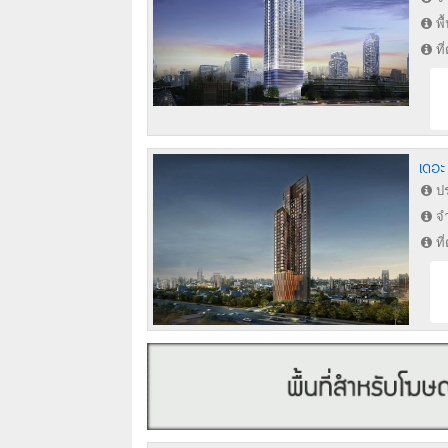
พื
ที
เดอะ
ปร
จำ
ที