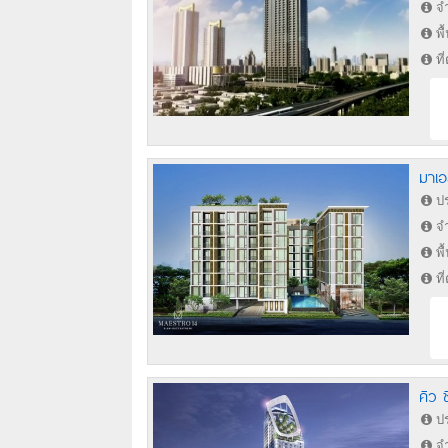
จำ
พื
ที
มาเอ
ปร
จำ
พื
ที
คิว 
ปร
จำ