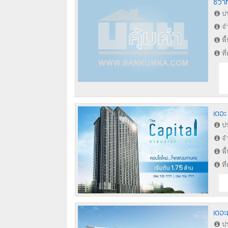
ชีวา
ปร
จำ
พื
ที
เดอะ
ปร
จำ
พื
ที
เดอะ
ปร