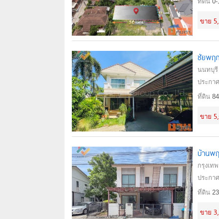
ที่ดิน
0-
5
ขาย
ชัยพฤก
นนทบุรี
ประกาศ
ที่ดิน
84
5
ขาย
บ้านพฤ
กรุงเท
ประกาศ
ที่ดิน
23
3
ขาย