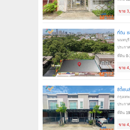
3
ขาย
ที่ดิน 
นนทบุรี
ประกาศ
ที่ดิน
0-
4
ขาย
ซิตี้เ
กรุงเท
ประกาศ
ที่ดิน
19
4
ขาย