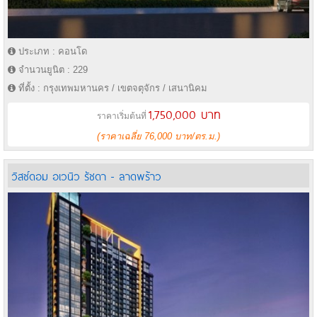
ประเภท : คอนโด
จำนวนยูนิต : 229
ที่ตั้ง : กรุงเทพมหานคร / เขตจตุจักร / เสนานิคม
1,750,000 บาท
ราคาเริ่มต้นที่
(ราคาเฉลี่ย 76,000 บาท/ตร.ม.)
วิสซ์ดอม อเวนิว รัชดา - ลาดพร้าว