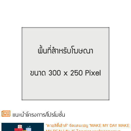
แนะนำโครงการ/โปรโมชั่น
“ควอลิตี้เฮ้าส์” จัดแคมเปญ “MAKE MY DAY MAKE