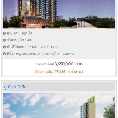
ประเภท : คอนโด
จำนวนยูนิต : 497
พื้นที่ใช้สอย : 27.00 - 129.00 ตร.ม.
ที่ตั้ง : กรุงเทพมหานคร / เขตจตุจักร / จอมพล
3,650,000 บาท
ราคาเริ่มต้นที่
(ราคาเฉลี่ย 135,185 บาท/ตร.ม.)
ยู ดีไลท์ รัชวิภา