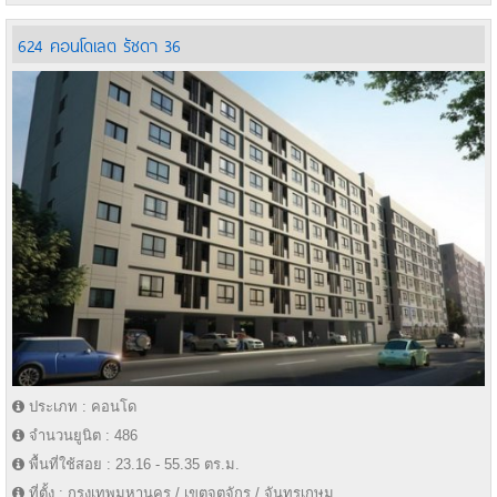
624 คอนโดเลต รัชดา 36
ประเภท : คอนโด
จำนวนยูนิต : 486
พื้นที่ใช้สอย : 23.16 - 55.35 ตร.ม.
ที่ตั้ง : กรุงเทพมหานคร / เขตจตุจักร / จันทรเกษม