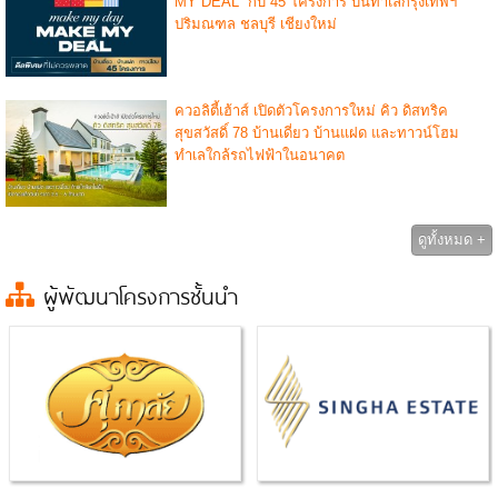
MY DEAL” กับ 45 โครงการ บนทำเลกรุงเทพฯ
ปริมณฑล ชลบุรี เชียงใหม่
ควอลิตี้เฮ้าส์ เปิดตัวโครงการใหม่ คิว ดิสทริค
สุขสวัสดิ์ 78 บ้านเดี่ยว บ้านแฝด และทาวน์โฮม
ทำเลใกล้รถไฟฟ้าในอนาคต
ดูทั้งหมด +
ผู้พัฒนาโครงการชั้นนำ