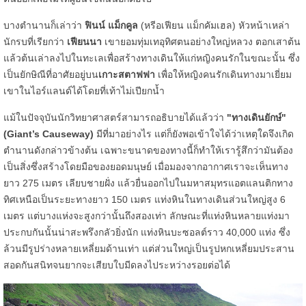
บางตำนานก็เล่าว่า
ฟินน์ แม็กคูล
(หรีอเฟียน แม็กคัมเฮล) หัวหน้าเหล่า
นักรบที่เรียกว่า
เฟียนนา
เขายอมทุ่มเทอุทิศตนอย่างใหญ่หลวง ตอกเสาต้น
แล้วต้นเล่าลงไปในทะเลเพื่อสร้างทางเดินให้แก่หญิงคนรักในขณะนั้น ซึ่ง
เป็นยักษิณีที่อาศัยอยู่บน
เกาะสตาฟฟา
เพื่อให้หญิงคนรักเดินทางมาเยี่ยม
เขาในไอร์แลนด์ได้โดยที่เท้าไม่เปียกน้ำ
แม้ในปัจจุบันนักวิทยาศาสตร์สามารถอธิบายได้แล้วว่า
"ทางเดินยักษ์"
(Giant’s Causeway)
มีที่มาอย่างไร แต่ก็ยังพอเข้าใจได้ว่าเหตุใดจึงเกิด
ตำนานดังกล่าวข้างต้น เฉพาะขนาดของทางนี้ก็ทำให้เรารู้สึกว่ามันต้อง
เป็นสิ่งซึ่งสร้างโดยมือของยอดมนุษย์ เมื่อมองจากอากาศเราจะเห็นทาง
ยาว 275 เมตร เลียบชายฝั่ง แล้วยื่นออกไปในมหาสมุทรแอตแลนติกทาง
ทิศเหนือเป็นระยะทางยาว 150 เมตร แท่งหินในทางเดินส่วนใหญ่สูง 6
เมตร แต่บางแห่งจะสูงกว่านั้นถึงสองเท่า ลักษณะที่แท่งหินหลายแท่งมา
ประกบกันนั้นน่าสะพรึงกลัวยิ่งนัก แท่งหินบะซอลต์ราว 40,000 แท่ง ซึ่ง
ล้วนมีรูปร่างหลายเหลี่ยมด้านเท่า แต่ส่วนใหญ่เป็นรูปหกเหลี่ยมประสาน
สอดกันสนิทจนยากจะเสียบใบมีดลงไประหว่างรอยต่อได้