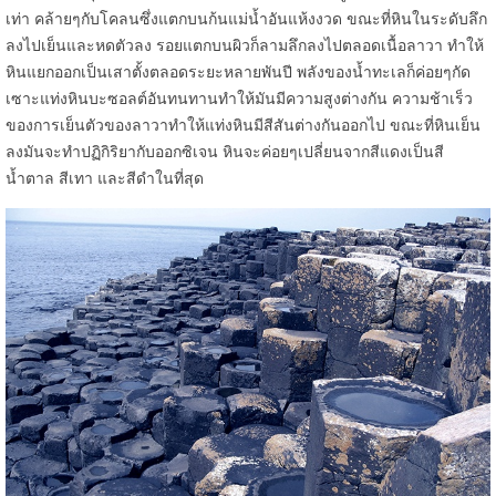
เท่า คล้ายๆกับโคลนซึ่งแตกบนก้นแม่น้ำอันแห้งงวด ขณะที่หินในระดับลึก
ลงไปเย็นและหดตัวลง รอยแตกบนผิวก็ลามลึกลงไปตลอดเนื้อลาวา ทำให้
หินแยกออกเป็นเสาตั้งตลอดระยะหลายพันปี พลังของน้ำทะเลก็ค่อยๆกัด
เซาะแท่งหินบะซอลต์อันทนทานทำให้มันมีความสูงต่างกัน ความช้าเร็ว
ของการเย็นตัวของลาวาทำให้แท่งหินมีสีสันต่างกันออกไป ขณะที่หินเย็น
ลงมันจะทำปฏิกิริยากับออกซิเจน หินจะค่อยๆเปลี่ยนจากสีแดงเป็นสี
น้ำตาล สีเทา และสีดำในที่สุด