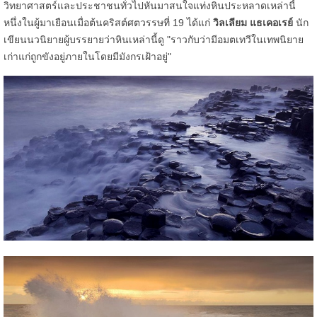
วิทยาศาสตร์และประชาชนทั่วไปหันมาสนใจแท่งหินประหลาดเหล่านี้
หนึ่งในผู้มาเยือนเมื่อต้นคริสต์ศตวรรษที่ 19 ได้แก่
วิลเลียม แธเคอเรย์
นัก
เขียนนวนิยายผู้บรรยายว่าหินเหล่านี้ดู "ราวกับว่ามีอมตเทวีในเทพนิยาย
เก่าแก่ถูกขังอยู่ภายในโดยมีมังกรเฝ้าอยู่"