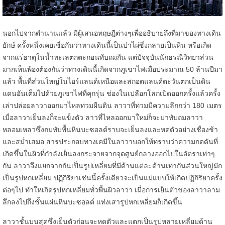
นอกไปจากตำนานแล้ว มีผู้เสนอทฤษฎีต่างๆเพื่ออธิบายถึงที่มาของทางเดิน
ยักษ์ ครั้งหนึ่งเคยเชื่อกันว่าทางเดินนี้เป็นป่าไผ่ซึ่งกลายเป็นหิน หรือเกิด
จากแร่ธาตุในน้ำทะเลตกตะกอนทับถมกัน แต่ปัจจุบันนักธรณีวิทยาส่วน
มากเห็นพ้องต้องกันว่าทางเดินนี้เกิดจากภูเขาไฟเมื่อประมาณ 50 ล้านปีมา
แล้ว พื้นที่ส่วนใหญ่ในไอร์แลนด์เหนือและสกอตแลนด์ตะวันตกเป็นดิน
แดนอันเต็มไปด้วยภูเขาไฟที่คุกรุ่น ช่องในเปลือกโลกเปิดออกครั้งแล้วครั้ง
เล่าปล่อยลาวาออกมาไหลท่วมผืนดิน ลาวาที่ท่วมมีความลึกกว่า 180 เมตร
เมื่อลาวาเย็นลงก็จะแข็งตัว ลาวที่ไหลออกมาใหม่ก็จะมาทับถมลาวา
หลอมเหลวซึ่งถมทับพื้นหินบะซอลต์ราบจะเย็นลงและหดตัวอย่างเชื่องช้า
และสม่ำเสมอ สารประกอบทางเคมีในลาวาบอกให้ทราบว่าความกดดันที่
เกิดขึ้นในผิวที่กำลังเย็นลงกระจายจากจุดศูนย์กลางออกไปในอัตราเท่าๆ
กัน ลาวาจึงแยกจากกันเป็นรูปเหลี่ยมที่มีด้านแต่ละด้านเท่ากันส่วนใหญ่มัก
เป็นรูปหกเหลี่ยม ปฏิกิริยาเช่นนี้ครั้งเดียวจะเป็นแม่แบบให้เกิดปฏิกิริยาครั้ง
ต่อๆไป ทำใหเกิดรูปหกเหลี่ยมทั่วพื้นผิวลาวา เมื่อการเย็นตัวของลาวาลาม
ลึกลงไปถึงชั้นแผ่นหินบะซอลต์ แท่งเสารูปหกเหลี่ยมก็เกิดขึ้น
ลาวาชั้นบนสุดซึ่งเย็นตัวก่อนจะหดตัวและแตกเป็นรูปหลายเหลี่ยมด้าน