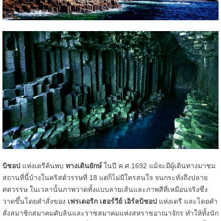
บิชอป
แห่งเดรีค้นพบ
ทางเดินยักษ์
ในปี ค.ศ.1692 แม้จะมีผู้เดินทางมาชม
สถานที่นี้บ้างในคริสต์วรรษที่ 18 แต่ก็ไม่มีใครสนใจ จนกระทั่งถึงปลาย
ศตวรรษ ในเวลานั้นภาพวาดทั้งแบบลายเส้นและภาพสีที่เหมือนจริงซึ่ง
วาดขึ้นโดยคำสั่งของ
เฟรเดอริก เฮอร์วีย์ เอิร์ลบิชอป
แห่งเดรี และโดยคำ
สั่งสมาชิกสมาคมดับลินและราชสมาคมแห่งสหราชอาณาจักร ทำให้ทั้งนัก