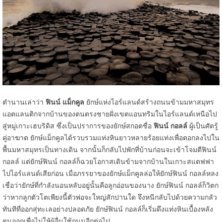
ตำนานเล่าว่า
ฟินน์ แม็กคูล
ยักษ์แห่งไอร์แลนด์สร้างถนนข้ามมหาสมุทร
แอตแลนติกจากบ้านของตนตรงชายฝั่งเขตแอนทริมในไอร์แลนด์เหนือไป
สู่หมู่เกาะเฮบริดิส ซึ่งเป็นปราการของยักษ์สกอตชื่อ
ฟินน์ กอลล์
ผู้เป็นศัตรู้
คู่อาฆาต ยักษ์แม็กคูลได้รวบรวมแท่งหินยาวหลายร้อยแท่งเพื่อตอกลงไปใน
พื้นมหาสมุทรเป็นทางเดิน จากนั้นก็กลับไปพักที่บ้านก่อนจะเข้าโจมตีฟินน์
กอลล์ แต่ยักษ์ฟินน์ กอลล์ก็ฉวยโอกาสเดินข้ามจากบ้านในเกาะสแตฟฟา
ไปไอร์แลนด์เสียก่อน เมื่อภรรยาของยักษ์แม็กคูลล่อให้ยักษ์ฟินน์ กอลล์หลง
เชื่อว่ายักษ์ที่กำลังนอนหลับอยู่นั้นคือลูกอ่อนของนาง ยักษ์ฟินน์ กอลล์ก็วิตก
ว่าหากลูกตัวโตเพียงนี้ตัวพ่อจะใหญ่สักปานใด จึงหนีกลับไปด้วยความกลัว
ทันทีที่ออกสุ่ทะเลอย่างปลอดภัย ยักษ์ฟินน์ กอลล์ก็เริ่มดึงแท่งหินเบื้องหลัง
ตนออกเพื่อไม่ให้ผู้อื่นใช้ถนนอีกต่อไป