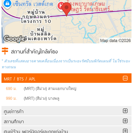
หมายเหตุ ผู้เช่าต้องทำการ renovate หรือตกแต่งภายในเอง เพื่อให้เหมาะสม
กับธุรกิจที่จะดำเนินการ
สถานที่สำคัญใกล้เคียง
* ตัวเลขที่แสดงอาจคาดเคลื่อนเนื่องจากเป็นระยะรัศมีบนพิกัดแผนที่ ไม่ใช่ระยะ
ทางถนน
MRT / BTS / APL
690 ม.
(MRT) (สีม่วง) สามแยกบางใหญ่
990 ม.
(MRT) (สีม่วง) บางพลู
ศูนย์การค้า
สถานศึกษา
ศูนย์/ร้าน เฟอร์นิเจอร์และตกแต่งบ้าน