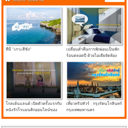
ที่นี่ "เกาะสีชัง"
เปลี่ยนค่ำคืนการพักผ่อนเป็นพัก
ร้อนตลอดปี ด้วยไอเดียจัดห้อง
นอนสุดคูลจาก อินเด็กซ์ ลิฟวิ่ง
มอลล์
โกลเด้นแลนด์ เปิดตัวครั้งแรกกับ
เที่ยวทริปทัวร์ : กรุงรัตนโกสินทร์
หนังรักโรแมนติกออนไลน์ของ
กรุงเทพมหานคร
น้องหมาชิบะแสนรู้ FIRST
LOVE