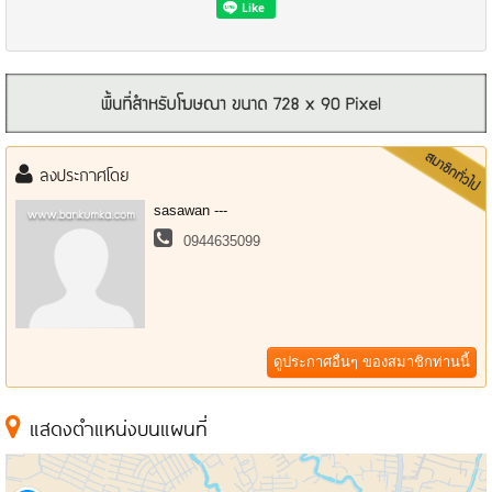
สถานที่ใกล้เคียง
ลงประกาศโดย
- ติดกับ TCFF OFFICE หรือ T59 Westgate
- ติดกับ ร้านแสงจันทร์ยานยนต์
sasawan ---
- MRT รถไฟฟ้าสายสีม่วง สถานีสามแยกบางใหญ่ 400 เมตร
0944635099
- เซ็นทรัล เวสต์เกต ประมาณ 1.5 กม.
- สี่แยกบางพลู ประมาณ 1.1 กม.
แผนที่ https://goo.gl/maps/uA8MTvRakpdxWGG98
รูปภาพที่ดิน https://goo.gl/maps/1nV16j3qrQLwptzs6
ดูประกาศอื่นๆ ของสมาชิกท่านนี้
เหมาะสำหรับ ทำโชว์รูมรถ อู่ซ่อมรถ คลินิก โรงพยาบาล สถานศึกษา ร้าน
ค้า ร้านแสดงสินค้า ที่ต้องการโชว์ริมถนนใหญ่ ที่มีรถไฟฟ้าผ่าน เป็นต้น
แสดงตำแหน่งบนแผนที่
สนใจติดต่อ 094-464-5099 (เบอร์หลัก) , 086-971-4691 ทุกวัน 8.00-20.00 น.
ราคาเช่าเฉพาะชั้นล่าง 50,000 บาท