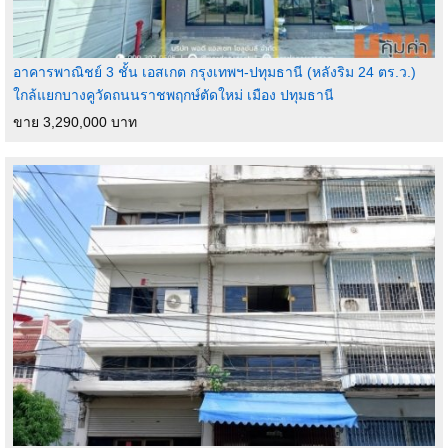
อาคารพาณิชย์ 3 ชั้น เอสเกต กรุงเทพฯ-ปทุมธานี (หลังริม 24 ตร.ว.)
ใกล้แยกบางคูวัดถนนราชพฤกษ์ตัดใหม่ เมือง ปทุมธานี
ขาย 3,290,000 บาท