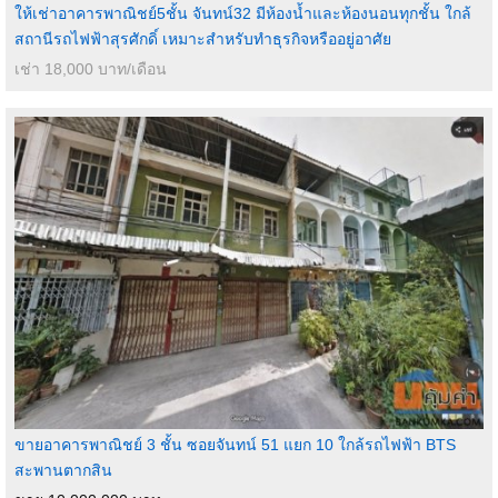
ให้เช่าอาคารพาณิชย์5ชั้น จันทน์32 มีห้องน้ำและห้องนอนทุกชั้น ใกล้
สถานีรถไฟฟ้าสุรศักดิ์ เหมาะสำหรับทำธุรกิจหรืออยู่อาศัย
เช่า 18,000 บาท/เดือน
ขายอาคารพาณิชย์ 3 ชั้น ซอยจันทน์ 51 แยก 10 ใกล้รถไฟฟ้า BTS
สะพานตากสิน