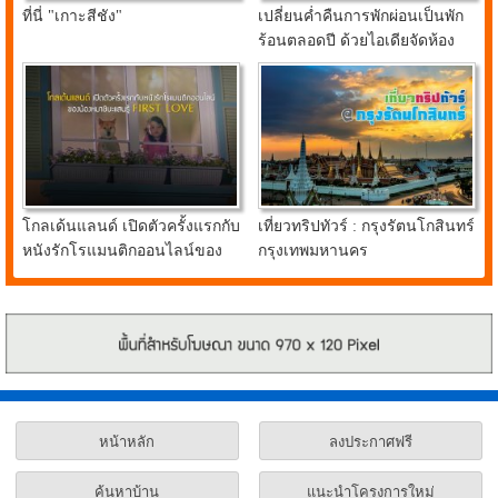
ที่นี่ "เกาะสีชัง"
เปลี่ยนค่ำคืนการพักผ่อนเป็นพัก
ร้อนตลอดปี ด้วยไอเดียจัดห้อง
นอนสุดคูลจาก อินเด็กซ์ ลิฟวิ่ง
มอลล์
โกลเด้นแลนด์ เปิดตัวครั้งแรกกับ
เที่ยวทริปทัวร์ : กรุงรัตนโกสินทร์
หนังรักโรแมนติกออนไลน์ของ
กรุงเทพมหานคร
น้องหมาชิบะแสนรู้ FIRST
LOVE
หน้าหลัก
ลงประกาศฟรี
ค้นหาบ้าน
แนะนำโครงการใหม่