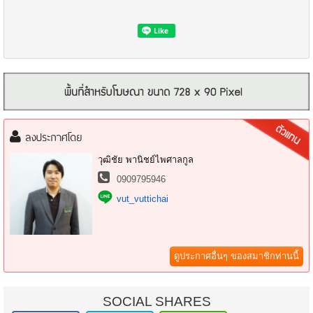
- สวนสามพราน
ลงประกาศโดย
- โรงเรียนยอแซฟอุปถัมภ์
- วัดไร่ขิง
วุฒิชัย พานิชย์ไพศาลกูล
- วัดสามพราน
0909795946
- โลตัสสามพรา
vut_vuttichai
- รพ.มหาชัย 2
**ราคาขาย 8,100,000 บาท**
**ให้เช่า 45,000 บาท/เดือน**
ดูประกาศอื่นๆ ของสมาชิกท่านนี้
พิกัดสถานที่ https://maps.app.goo.gl/cRQnnNsE1tsLREvs9?g_st=al
สนใจสอบถามรายละเอียดนัดชมสถานที่
ติดต่อคุณ วุฒิชัย (วุฒิ)
SOCIAL SHARES