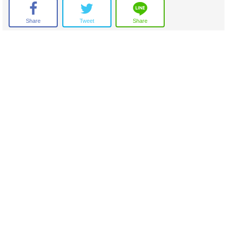
โทรศัพท์ : 090-979-5946
Line Id: vut_vuttichai
รับฝาก ซื้อ-ขาย อสังหาริมทรัพย์ทุกประเภท ฟรีค่าโฆษณายินดีจัดหาสินเชื่อ
Share
Tweet
Share
ให้ฟรี