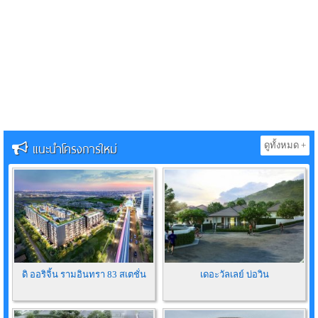
แนะนำโครงการใหม่
ดูทั้งหมด +
ดิ ออริจิ้น รามอินทรา 83 สเตชั่น
เดอะวัลเลย์ บ่อวิน