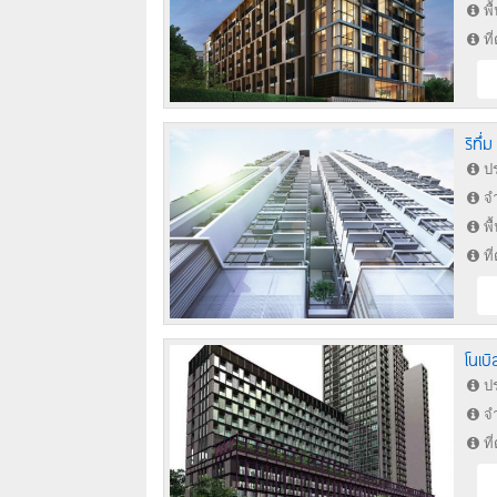
พื
ที
ริทึ่
ปร
จำ
พื
ที
โนเบิ
ปร
จำ
ที