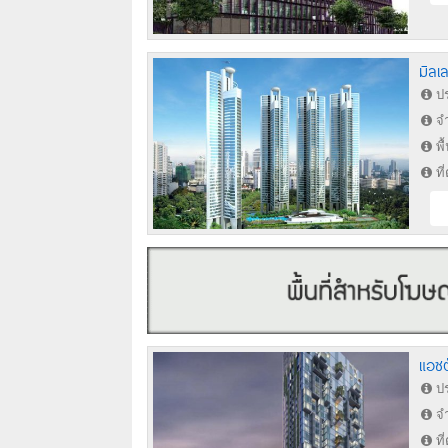
มิลเ
ปร
จำ
พื
ที
แอซต
ปร
จำ
ที