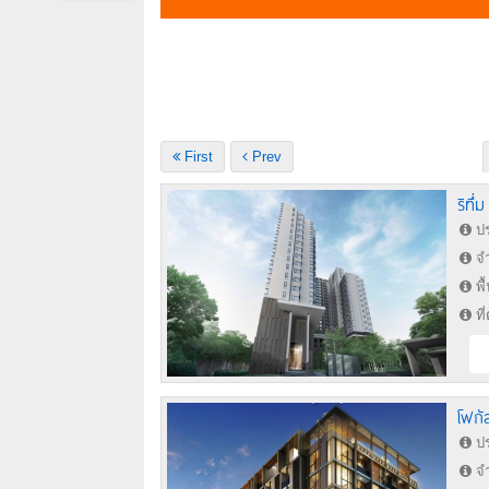
First
Prev
ริทึ่
ปร
จำ
พื
ที
โฟกั
ปร
จำ