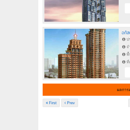
อกัส
ปร
จำ
พื
ที
ผลการ
First
Prev