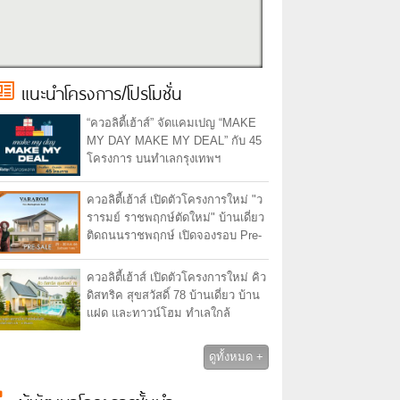
แนะนำโครงการ/โปรโมชั่น
“ควอลิตี้เฮ้าส์” จัดแคมเปญ “MAKE
MY DAY MAKE MY DEAL” กับ 45
โครงการ บนทำเลกรุงเทพฯ
ปริมณฑล ชลบุรี เชียงใหม่
ควอลิตี้เฮ้าส์ เปิดตัวโครงการใหม่ "ว
รารมย์ ราชพฤกษ์ตัดใหม่" บ้านเดี่ยว
ติดถนนราชพฤกษ์ เปิดจองรอบ Pre-
Sale วันที่ 29 - 30 ก.ค. 66 รับ
ส่วนลด 1 แสน
ควอลิตี้เฮ้าส์ เปิดตัวโครงการใหม่ คิว
ดิสทริค สุขสวัสดิ์ 78 บ้านเดี่ยว บ้าน
แฝด และทาวน์โฮม ทำเลใกล้
รถไฟฟ้าในอนาคต
ดูทั้งหมด +